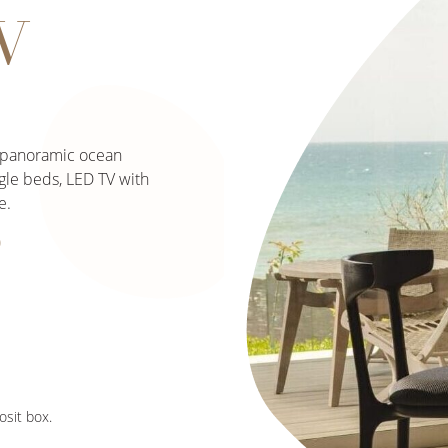
W
, panoramic ocean
ngle beds, LED TV with
e.
0
osit box.